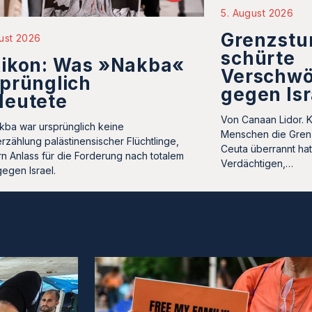
5. August 2026
Grenzstu
ust 2026
schürte
xikon: Was »Nakba«
Verschwö
prünglich
gegen Isr
deutete
Von Canaan Lidor. 
kba war ursprünglich keine
Menschen die Gren
rzählung palästinensischer Flüchtlinge,
Ceuta überrannt ha
n Anlass für die Forderung nach totalem
Verdächtigen,…
gegen Israel.