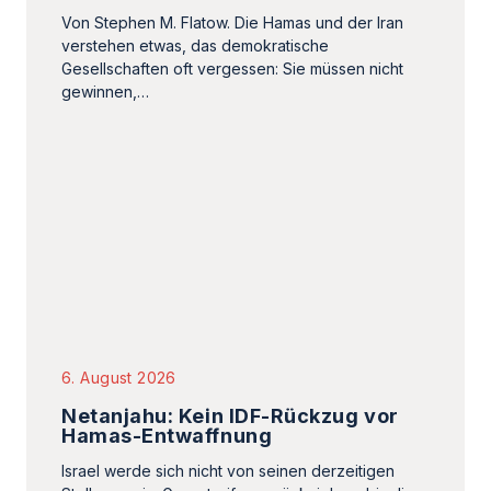
6. August 2026
Netanjahu: Kein IDF-Rückzug vor
Hamas-Entwaffnung
Israel werde sich nicht von seinen derzeitigen
Stellungen im Gazastreifen zurückziehen, bis die
Hamas vollständig entwaffnet ist, erklärte
Benjamin Netanjahu.
Israel
Grenzsturm in Ceuta schürte
Verschwörungstheorien gegen
Israel
Gastautor,
5. August 2026