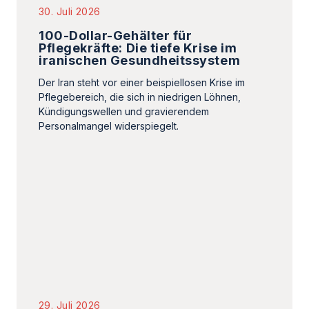
29. Juli 2026
Teheran: Vergeltungsmaßnahmen
für ukrainischen Angriff auf
iranisches Schiff
Irans Außenminister beschuldigte die Ukraine,
mit dem »auf Geheiß Israels« begangenen
Angriff gegen die UN-Charta verstoßen zu
haben, was nicht…
Iran