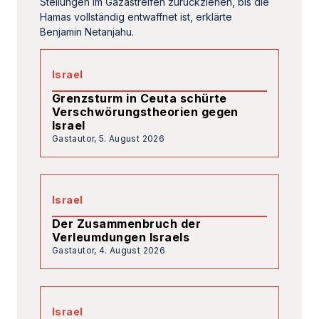
Israel
Der Zusammenbruch der
Verleumdungen Israels
Gastautor,
4. August 2026
Israel
Israel vor der Wahl:
»Umfragewerte garantieren noch
lange keine Regierung«
Jasmin Arémi,
3. August 2026
Israel
Graffiti in Tel Aviv spiegeln die
israelische Gesellschaft seit dem 7.
Oktober wider