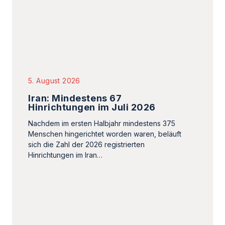
Menschen hingerichtet worden waren, beläuft
sich die Zahl der 2026 registrierten
Hinrichtungen im Iran…
2. August 2026
Mojtaba Khamenei: Das
Führungsvakuum verschärft die
Krise des Iran
Laut israelischen Erkenntnissen lebt der Oberste
Führer des Iran noch, doch ist unklar, wer die