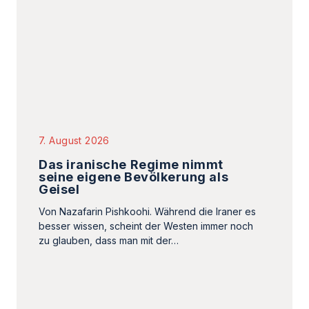
seine eigene Bevölkerung als
Geisel
Von Nazafarin Pishkoohi. Während die Iraner es
besser wissen, scheint der Westen immer noch
zu glauben, dass man mit der…
5. August 2026
Iran: Mindestens 67
Hinrichtungen im Juli 2026
Nachdem im ersten Halbjahr mindestens 375