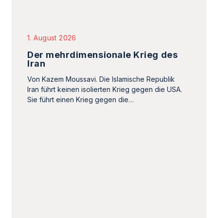
30. Juli 2026
100-Dollar-Gehälter für
Pflegekräfte: Die tiefe Krise im
iranischen Gesundheitssystem
Der Iran steht vor einer beispiellosen Krise im
Pflegebereich, die sich in niedrigen Löhnen,
Kündigungswellen und gravierendem
Personalmangel widerspiegelt.