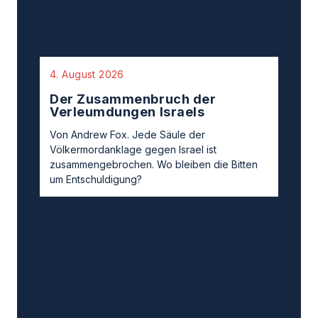
Der Zusammenbruch der
Verleumdungen Israels
Von Andrew Fox. Jede Säule der
Völkermordanklage gegen Israel ist
zusammengebrochen. Wo bleiben die Bitten
um Entschuldigung?
2. August 2026
»Die Familie Bibas ist ein Symbol
für das Leid der Opfer des 7.