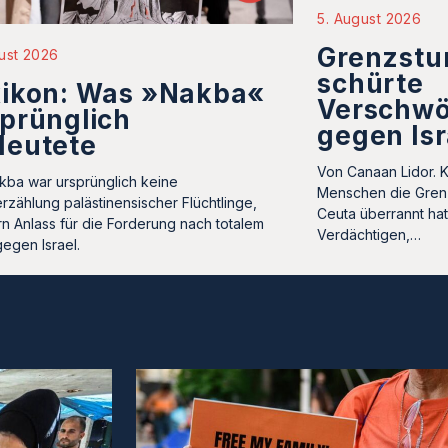
5. August 2026
Grenzstu
ust 2026
schürte
xikon: Was »Nakba«
Verschwö
prünglich
gegen Isr
deutete
Von Canaan Lidor. 
kba war ursprünglich keine
Menschen die Gren
rzählung palästinensischer Flüchtlinge,
Ceuta überrannt ha
n Anlass für die Forderung nach totalem
Verdächtigen,…
gegen Israel.